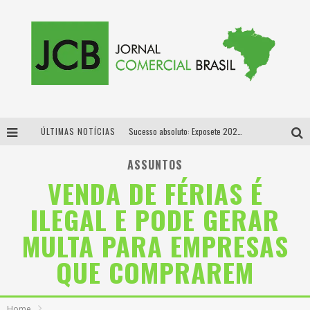
ÚLTIMAS NOTÍCIAS
Sucesso absoluto: Exposete 2026 ultrapassa a marca de 25 mil ingressos vendidos em apenas uma semana
Proibida: a cerveja pioneira que levou o puro malte ao grande público
ASSUNTOS
VENDA DE FÉRIAS É
Designer mineira lança jogo educativo sobre coleta seletiva na maior feira de jogos de tabuleiro da América Latina
ILEGAL E PODE GERAR
Proibida anuncia retorno da Puro Malte Extra e consolida trajetória de democratização cervejeira no Brasil
MULTA PARA EMPRESAS
QUE COMPRAREM
Home