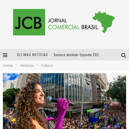
ÚLTIMAS NOTÍCIAS
Sucesso absoluto: Exposete 2026 ultrapassa a marca de 25 mil ingressos vendidos em apenas uma semana
Home
Notícias
Cultura
Proibida: a cerveja pioneira que levou o puro malte ao grande público
Designer mineira lança jogo educativo sobre coleta seletiva na maior feira de jogos de tabuleiro da América Latina
Proibida anuncia retorno da Puro Malte Extra e consolida trajetória de democratização cervejeira no Brasil