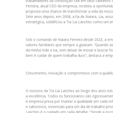
trabalhadores da construção civil em seus canteiros
Ferreira, atual CEO da empresa, recebeu a oportuni
proposta uma chance de transformar a vida da nossa 
Sete anos depois, em 2008, a tia de Naiara, Lia, ass
estratégica, solidificou a Tia Lia Lanches como um
Sob o comando de Naiara Ferreira desde 2023, a emp
valores familiares que sempre a guiaram. “Quando as
da minha mãe e tia, sem deixar de inovar e buscar 
bem é cuidar de quem trabalha duro”, destaca a empr
Crescimento, inovação e compromisso com a qualid
O sucesso da Tia Lia Lanches ao longo dos anos es
a excelência. Todos os funcionários são rigorosamen
A empresa preza por manter a qualidade em cada refe
e saborosos, essenciais para um dia de trabalho produ
Lanches é o cuidado em cada detalhe. “Desde a escolh