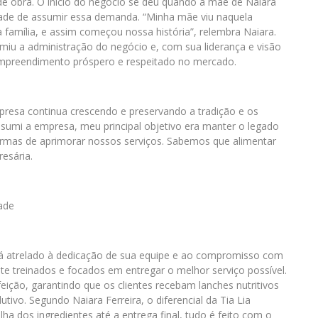
 de obra. O início do negócio se deu quando a mãe de Naiara
dade de assumir essa demanda. “Minha mãe viu naquela
família, e assim começou nossa história”, relembra Naiara.
umiu a administração do negócio e, com sua liderança e visão
 empreendimento próspero e respeitado no mercado.
resa continua crescendo e preservando a tradição e os
sumi a empresa, meu principal objetivo era manter o legado
formas de aprimorar nossos serviços. Sabemos que alimentar
esária.
ade
tá atrelado à dedicação de sua equipe e ao compromisso com
te treinados e focados em entregar o melhor serviço possível.
ição, garantindo que os clientes recebam lanches nutritivos
tivo. Segundo Naiara Ferreira, o diferencial da Tia Lia
a dos ingredientes até a entrega final, tudo é feito com o