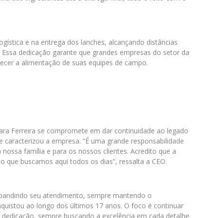
ogística e na entrega dos lanches, alcançando distâncias
s. Essa dedicação garante que grandes empresas do setor da
rnecer a alimentação de suas equipes de campo.
ara Ferreira se compromete em dar continuidade ao legado
e caracterizou a empresa. “É uma grande responsabilidade
 nossa família e para os nossos clientes. Acredito que a
so que buscamos aqui todos os dias”, ressalta a CEO.
 expandindo seu atendimento, sempre mantendo o
uistou ao longo dos últimos 17 anos. O foco é continuar
 dedicação, sempre buscando a excelência em cada detalhe.