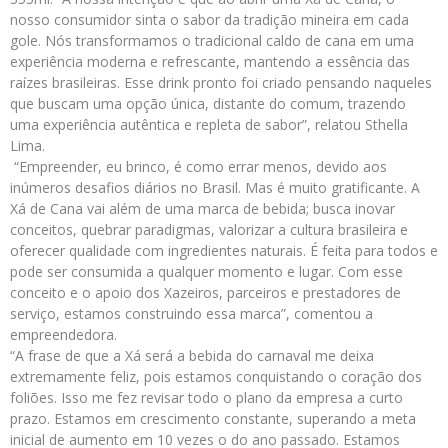
nosso consumidor sinta o sabor da tradição mineira em cada
gole. Nós transformamos o tradicional caldo de cana em uma
experiência moderna e refrescante, mantendo a essência das
raízes brasileiras. Esse drink pronto foi criado pensando naqueles
que buscam uma opção única, distante do comum, trazendo
uma experiência autêntica e repleta de sabor”, relatou Sthella
Lima.
“Empreender, eu brinco, é como errar menos, devido aos
inúmeros desafios diários no Brasil. Mas é muito gratificante. A
Xá de Cana vai além de uma marca de bebida; busca inovar
conceitos, quebrar paradigmas, valorizar a cultura brasileira e
oferecer qualidade com ingredientes naturais. É feita para todos e
pode ser consumida a qualquer momento e lugar. Com esse
conceito e o apoio dos Xazeiros, parceiros e prestadores de
serviço, estamos construindo essa marca”, comentou a
empreendedora.
“A frase de que a Xá será a bebida do carnaval me deixa
extremamente feliz, pois estamos conquistando o coração dos
foliões. Isso me fez revisar todo o plano da empresa a curto
prazo. Estamos em crescimento constante, superando a meta
inicial de aumento em 10 vezes o do ano passado. Estamos