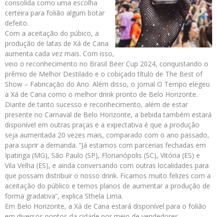
consolida como uma escolha
certeira para folião algum botar
defeito.
Com a aceitação do púbico, a
produção de latas de Xá de Cana
aumenta cada vez mais. Com isso,
veio o reconhecimento no Brasil Beer Cup 2024, conquistando o
prêmio de Melhor Destilado e o cobiçado título de The Best of
Show – Fabricação do Ano. Além disso, o jornal O Tempo elegeu
a Xá de Cana como o melhor drink pronto de Belo Horizonte.
Diante de tanto sucesso e reconhecimento, além de estar
presente no Carnaval de Belo Horizonte, a bebida também estará
disponível em outras praças e a expectativa é que a produção
seja aumentada 20 vezes mais, comparado com o ano passado,
para suprir a demanda. “Já estamos com parcerias fechadas em
Ipatinga (MG), São Paulo (SP), Florianópolis (SC), Vitória (ES) e
Vila Velha (ES), e ainda conversando com outras localidades para
que possam distribuir o nosso drink. Ficamos muito felizes com a
aceitação do público e temos planos de aumentar a produção de
forma gradativa”, explica Sthela Lima.
Em Belo Horizonte, a Xá de Cana estará disponível para o folião
em diversos pontos da cidade por meio de vendedores