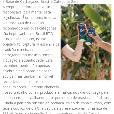
à Base de Cachaça do Brasil e Categoria Geral.
A empreendedora Sthella Lima,
responsável pela marca, está
orgulhosa. “É uma honra imensa
ver nosso Xá de Cana ser
reconhecido em duas categorias
tão importantes no Brasil RTD
Cup. Desde o início, nosso
objetivo foi capturar a essência da
tradição mineira em cada lata,
entregando ao mesmo tempo
inovação e autenticidade. Este
reconhecimento não apenas
celebra a dedicação de nossa
equipe, mas também a incrível
receptividade dos nossos
consumidores. O prêmio chancela
nosso trabalho com o produto e a marca, nos dando força para
continuarmos espalhando esse puro suco de brasilidade “, disse.
Criada a partir da mistura de cachaça, caldo de cana e limão, com
teor alcoólico de 6,9%, a bebida é apresentada em uma lata de
355ml. “A nossa intenção é que ao abrir uma Xá de Cana, o