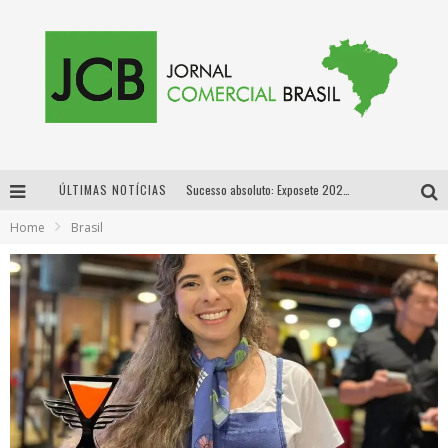
ÚLTIMAS NOTÍCIAS
Sucesso absoluto: Exposete 2026 ultrapassa a marca de 25 mil ingressos vendidos em apenas uma semana
Home
Brasil
Proibida: a cerveja pioneira que levou o puro malte ao grande público
Designer mineira lança jogo educativo sobre coleta seletiva na maior feira de jogos de tabuleiro da América Latina
Proibida anuncia retorno da Puro Malte Extra e consolida trajetória de democratização cervejeira no Brasil