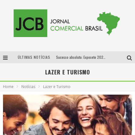
ÚLTIMAS NOTÍCIAS
Sucesso absoluto: Exposete 2026 ultrapassa a marca de 25 mil ingressos vendidos em apenas uma semana
Proibida: a cerveja pioneira que levou o puro malte ao grande público
LAZER E TURISMO
Designer mineira lança jogo educativo sobre coleta seletiva na maior feira de jogos de tabuleiro da América Latina
Home
Notícias
Lazer e Turismo
Proibida anuncia retorno da Puro Malte Extra e consolida trajetória de democratização cervejeira no Brasil