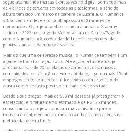
segue acumulando marcas expressivas no digital. Somando mais
de 4 bilhões de streams em todas as plataformas, a série de
álbuns tem sido um marco na carreira de Ludmilla. O Numanice
#3, lançado em fevereiro, já ultrapassou 600 milhões de
reproduções. O projeto também rendeu à artista o Grammy
Latino de 2022 na categoria Melhor Álbum de Samba/Pagode
com o Numanice #2, consolidando Ludmilla como uma das
principais artistas da música brasileira.
Mais do que uma celebração musical, o Numanice também é um
agente de transformação social. Até agora, a turnê atual já
arrecadou mais de 20 toneladas de alimentos, destinados a
comunidades em situação de vulnerabilidade, e gerou mais 15 mil
empregos diretos e indiretos, reforçando o compromisso da
artista com o impacto positivo em cada cidade visitada.
Desde a sua criação, mais de 500 mil pessoas já prestigiaram o
espetáculo, e o faturamento estimado é de R$ 185 milhões ,
consolidando o projeto como um marco histórico para a
indústria do entretenimento, mesmo ainda estando apenas na
metade da terceira turnê.
Ludmilla também segue quebrando barreiras como a artista pop