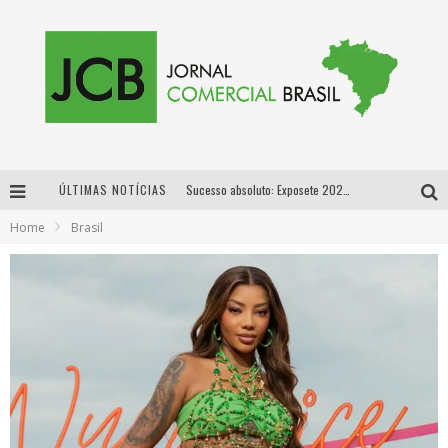
ÚLTIMAS NOTÍCIAS
Sucesso absoluto: Exposete 2026 ultrapassa a marca de 25 mil ingressos vendidos em apenas uma semana
Home
Brasil
Proibida: a cerveja pioneira que levou o puro malte ao grande público
Designer mineira lança jogo educativo sobre coleta seletiva na maior feira de jogos de tabuleiro da América Latina
Proibida anuncia retorno da Puro Malte Extra e consolida trajetória de democratização cervejeira no Brasil