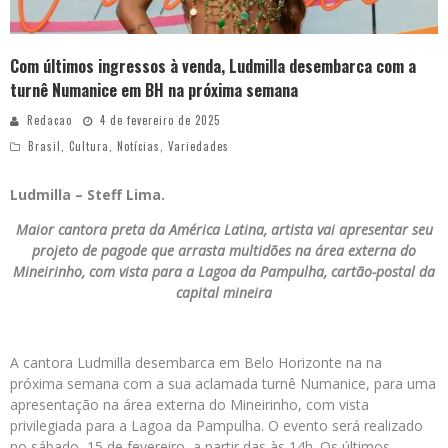
Com últimos ingressos à venda, Ludmilla desembarca com a
turnê Numanice em BH na próxima semana
Redacao
4 de fevereiro de 2025
Brasil
,
Cultura
,
Notícias
,
Variedades
Ludmilla – Steff Lima.
Maior cantora preta da América Latina, artista vai apresentar seu
projeto de pagode que arrasta multidões na área externa do
Mineirinho, com vista para a Lagoa da Pampulha, cartão-postal da
capital mineira
A cantora Ludmilla desembarca em Belo Horizonte na na
próxima semana com a sua aclamada turnê Numanice, para uma
apresentação na área externa do Mineirinho, com vista
privilegiada para a Lagoa da Pampulha. O evento será realizado
no sábado, 15 de fevereiro, a partir das às 14h. Os últimos