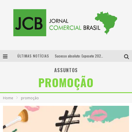
ÚLTIMAS NOTÍCIAS
Sucesso absoluto: Exposete 2026 ultrapassa a marca de 25 mil ingressos vendidos em apenas uma semana
Proibida: a cerveja pioneira que levou o puro malte ao grande público
ASSUNTOS
PROMOÇÃO
Designer mineira lança jogo educativo sobre coleta seletiva na maior feira de jogos de tabuleiro da América Latina
Proibida anuncia retorno da Puro Malte Extra e consolida trajetória de democratização cervejeira no Brasil
Home
promoção