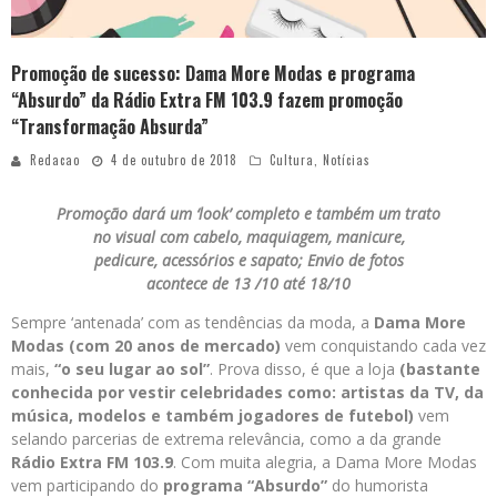
Promoção de sucesso: Dama More Modas e programa
“Absurdo” da Rádio Extra FM 103.9 fazem promoção
“Transformação Absurda”
Redacao
4 de outubro de 2018
Cultura
,
Notícias
Promoção dará um ‘look’ completo e também um trato
no visual com cabelo, maquiagem, manicure,
pedicure, acessórios e sapato; Envio de fotos
acontece de 13 /10 até 18/10
Sempre ‘antenada’ com as tendências da moda, a
Dama More
Modas (com 20 anos de mercado)
vem conquistando cada vez
mais,
“o seu lugar ao sol”
. Prova disso, é que a loja
(bastante
conhecida por vestir celebridades como: artistas da TV, da
música, modelos e também jogadores de futebol)
vem
selando parcerias de extrema relevância, como a da grande
Rádio Extra FM 103.9
. Com muita alegria, a Dama More Modas
vem participando do
programa “Absurdo”
do humorista