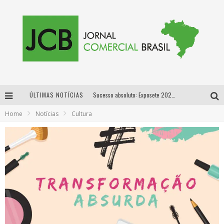
ÚLTIMAS NOTÍCIAS
Sucesso absoluto: Exposete 2026 ultrapassa a marca de 25 mil ingressos vendidos em apenas uma semana
Home
Notícias
Cultura
Proibida: a cerveja pioneira que levou o puro malte ao grande público
Designer mineira lança jogo educativo sobre coleta seletiva na maior feira de jogos de tabuleiro da América Latina
Proibida anuncia retorno da Puro Malte Extra e consolida trajetória de democratização cervejeira no Brasil