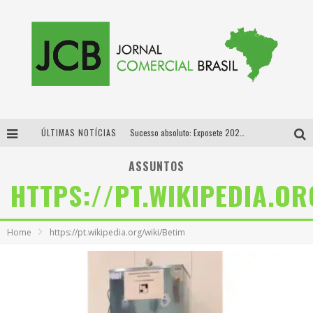
ÚLTIMAS NOTÍCIAS
Sucesso absoluto: Exposete 2026 ultrapassa a marca de 25 mil ingressos vendidos em apenas uma semana
Proibida: a cerveja pioneira que levou o puro malte ao grande público
ASSUNTOS
HTTPS://PT.WIKIPEDIA.OR
Designer mineira lança jogo educativo sobre coleta seletiva na maior feira de jogos de tabuleiro da América Latina
Proibida anuncia retorno da Puro Malte Extra e consolida trajetória de democratização cervejeira no Brasil
Home
https://pt.wikipedia.org/wiki/Betim