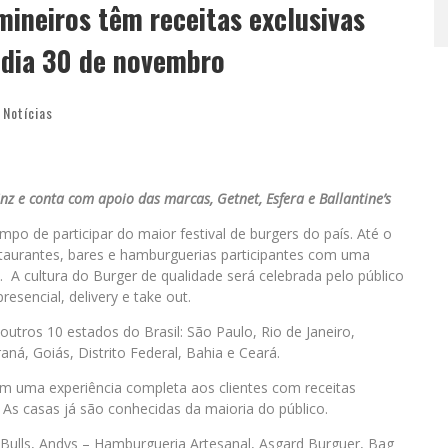
ineiros têm receitas exclusivas
 dia 30 de novembro
,
Notícias
nz e conta com apoio das marcas, Getnet, Esfera e Ballantine’s
mpo de participar do maior festival de burgers do país. Até o
taurantes, bares e hamburguerias participantes com uma
. A cultura do Burger de qualidade será celebrada pelo público
sencial, delivery e take out.
utros 10 estados do Brasil: São Paulo, Rio de Janeiro,
aná, Goiás, Distrito Federal, Bahia e Ceará.
am uma experiência completa aos clientes com receitas
 As casas já são conhecidas da maioria do público.
n Bulls, Andys – Hamburgueria Artesanal, Asgard Burguer, Bag