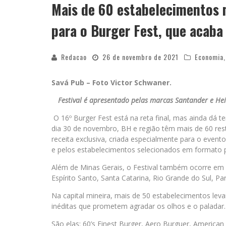
Mais de 60 estabelecimentos m
para o Burger Fest, que acaba
Redacao
26 de novembro de 2021
Economia
Savá Pub – Foto Victor Schwaner.
Festival é apresentado pelas marcas Santander e Hei
O 16º Burger Fest está na reta final, mas ainda dá te
dia 30 de novembro, BH e região têm mais de 60 res
receita exclusiva, criada especialmente para o evento
e pelos estabelecimentos selecionados em formato pre
Além de Minas Gerais, o Festival também ocorre em o
Espírito Santo, Santa Catarina, Rio Grande do Sul, Par
Na capital mineira, mais de 50 estabelecimentos lev
inéditas que prometem agradar os olhos e o paladar.
São elas: 60’s Finest Burger, Aero Burguer, America