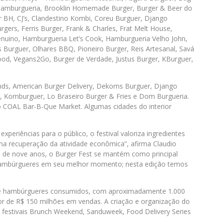
s Hamburgueria, Brooklin Homemade Burger, Burger & Beer do
r BH, CJ’s, Clandestino Kombi, Coreu Burguer, Django
gers, Ferris Burger, Frank & Charles, Frat Melt House,
uino, Hamburgueria Let’s Cook, Hamburgueria Velho John,
 Burguer, Olhares BBQ, Pioneiro Burger, Reis Artesanal, Savá
food, Vegans2Go, Burger de Verdade, Justus Burger, KBurguer,
nds, American Burger Delivery, Dekoms Burguer, Django
, Komburguer, Lo Braseiro Burger & Fries e Dom Burgueria.
o COAL Bar-B-Que Market. Algumas cidades do interior
xperiências para o público, o festival valoriza ingredientes
a recuperação da atividade econômica”, afirma Claudio
is de nove anos, o Burger Fest se mantém como principal
 hambúrgueres em seu melhor momento; nesta edição temos
ão de hambúrgueres consumidos, com aproximadamente 1.000
or de R$ 150 milhões em vendas. A criação e organização do
festivais Brunch Weekend, Sanduweek, Food Delivery Series