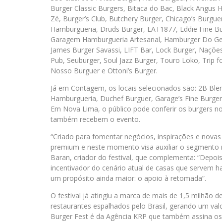
Burger Classic Burgers, Bitaca do Bac, Black Angu
Zé, Burger’s Club, Butchery Burger, Chicago’s Burgue
Hamburgueria, Druds Burger, EAT1877, Eddie Fine Bur
Garagem Hamburgueria Artesanal, Hamburger Do Gen
James Burger Savassi, LIFT Bar, Lock Burger, Nações
Pub, Seuburger, Soul Jazz Burger, Touro Loko, Trip 
Nosso Burguer e Ottoni’s Burger.
Já em Contagem, os locais selecionados são: 2B Ble
Hamburgueria, Duchef Burguer, Garage’s Fine Burger
Em Nova Lima, o público pode conferir os burgers n
também recebem o evento.
“Criado para fomentar negócios, inspirações e novas e
premium e neste momento visa auxiliar o segmento n
Baran, criador do festival, que complementa: “Depo
incentivador do cenário atual de casas que servem
um propósito ainda maior: o apoio à retomada”.
O festival já atingiu a marca de mais de 1,5 milh
restaurantes espalhados pelo Brasil, gerando um val
Burger Fest é da Agência KRP que também assina os 