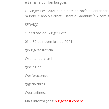
e Semana do Hambúrguer.
O Burger Fest 2021 conta com patrocínio Santander 
mundo, e apoio Getnet, Esfera e Ballantine´s – com 
SERVIÇO:
16ª edição do Burger Fest
01 a 30 de novembro de 2021
@burgerfestoficial
@santanderbrasil
@heinz_br
@esferacomvc
@getnetbrasil
@ballantinesbr
Mais informações:
burgerfest.com.br