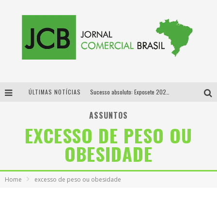
ÚLTIMAS NOTÍCIAS
Sucesso absoluto: Exposete 2026 ultrapassa a marca de 25 mil ingressos vendidos em apenas uma semana
Proibida: a cerveja pioneira que levou o puro malte ao grande público
ASSUNTOS
EXCESSO DE PESO OU
Designer mineira lança jogo educativo sobre coleta seletiva na maior feira de jogos de tabuleiro da América Latina
OBESIDADE
Proibida anuncia retorno da Puro Malte Extra e consolida trajetória de democratização cervejeira no Brasil
Home
excesso de peso ou obesidade