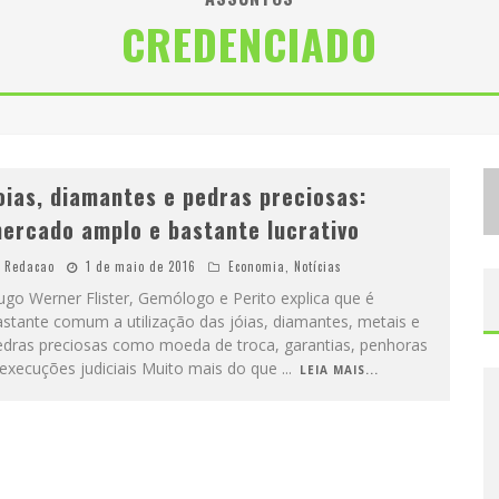
CREDENCIADO
S
UCESSO ABSOLUTO: EXPOSETE 2026 ULTRAPASSA A MARCA DE 25 MIL INGRESSOS VENDIDOS EM APENAS UMA SEMANA
LEVOU O PURO MALTE AO GRANDE PÚBLICO
oias, diamantes e pedras preciosas:
ercado amplo e bastante lucrativo
Redacao
1 de maio de 2016
Economia
,
Notícias
go Werner Flister, Gemólogo e Perito explica que é
stante comum a utilização das jóias, diamantes, metais e
edras preciosas como moeda de troca, garantias, penhoras
 execuções judiciais Muito mais do que
...
LEIA MAIS...