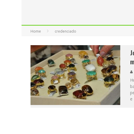
PROIBIDA: A CERVEJA PIONEIRA QUE 
Home
credenciado
J
m
Hu
ba
p
e