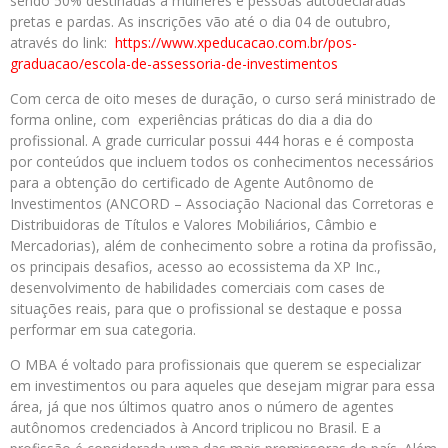
sendo 50% destinadas a mulheres e pessoas autodeclaradas
pretas e pardas. As inscrições vão até o dia 04 de outubro,
através do link:
https://www.xpeducacao.com.br/pos-
graduacao/escola-de-assessoria-de-investimentos
Com cerca de oito meses de duração, o curso será ministrado de
forma online, com experiências práticas do dia a dia do
profissional. A grade curricular possui 444 horas e é composta
por conteúdos que incluem todos os conhecimentos necessários
para a obtenção do certificado de Agente Autônomo de
Investimentos (ANCORD – Associação Nacional das Corretoras e
Distribuidoras de Títulos e Valores Mobiliários, Câmbio e
Mercadorias), além de conhecimento sobre a rotina da profissão,
os principais desafios, acesso ao ecossistema da XP Inc.,
desenvolvimento de habilidades comerciais com cases de
situações reais, para que o profissional se destaque e possa
performar em sua categoria.
O MBA é voltado para profissionais que querem se especializar
em investimentos ou para aqueles que desejam migrar para essa
área, já que nos últimos quatro anos o número de agentes
autônomos credenciados à Ancord triplicou no Brasil. E a