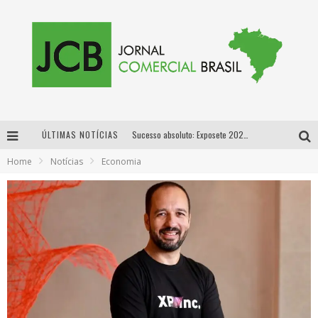
ÚLTIMAS NOTÍCIAS
Sucesso absoluto: Exposete 2026 ultrapassa a marca de 25 mil ingressos vendidos em apenas uma semana
Home
Notícias
Economia
Proibida: a cerveja pioneira que levou o puro malte ao grande público
Designer mineira lança jogo educativo sobre coleta seletiva na maior feira de jogos de tabuleiro da América Latina
Proibida anuncia retorno da Puro Malte Extra e consolida trajetória de democratização cervejeira no Brasil