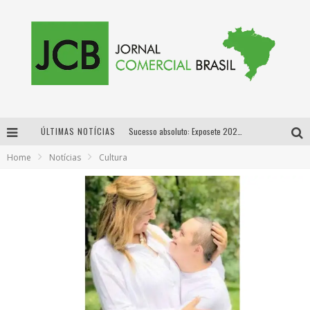
ÚLTIMAS NOTÍCIAS
Sucesso absoluto: Exposete 2026 ultrapassa a marca de 25 mil ingressos vendidos em apenas uma semana
Home
Notícias
Cultura
Proibida: a cerveja pioneira que levou o puro malte ao grande público
Designer mineira lança jogo educativo sobre coleta seletiva na maior feira de jogos de tabuleiro da América Latina
Proibida anuncia retorno da Puro Malte Extra e consolida trajetória de democratização cervejeira no Brasil