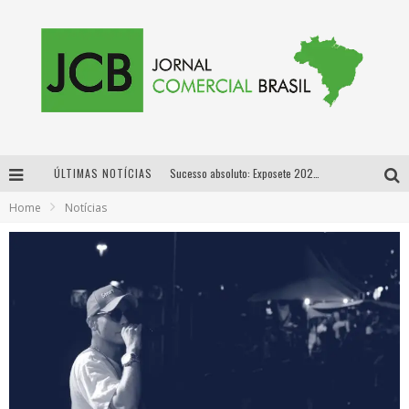
ÚLTIMAS NOTÍCIAS
Sucesso absoluto: Exposete 2026 ultrapassa a marca de 25 mil ingressos vendidos em apenas uma semana
Home
Notícias
Proibida: a cerveja pioneira que levou o puro malte ao grande público
Designer mineira lança jogo educativo sobre coleta seletiva na maior feira de jogos de tabuleiro da América Latina
Proibida anuncia retorno da Puro Malte Extra e consolida trajetória de democratização cervejeira no Brasil