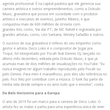
agenda profissional. É na capital paulista que ele gerencia sua
carreira artística e outros empreendimentos, como a Oráculo
Music, gravadora que possui em sociedade com o produtor
artístico e executivo de eventos, Juninho Ribeiro, e que
conquistou mais de 600 milhões de
streams
com
grandes
hits,
como, ‘Vai dar PT’, de MC Rahell e regravada por
grandes artistas, como, Léo Santana, Wesley Safadão e outros.
O sucesso de sua gravadora é reflexo do seu empenho como
gestor e artista. Deco Loko é o compositor de ‘Jogar pra
Tropa’,
hit
interpretado por Pocah feat Dennis DJ, lançado no
último mês dezembro, editada pela Oráculo Music, e que já
acumula mais de dois milhões de visualizações no YouTube. “Eu
nunca imaginei ter algum trabalho reproduzido pela Pocah ou
pelo Dennis. Para mim é maravilhoso, pois eles são referência no
país. Fico feliz por contribuir com a música. O funk faz parte da
minha vida desde sempre e eu amo tudo que o envolve”, conta.
De Belo Horizonte para a Europa
O ano de 2019 foi um marco para a carreira de Deco Loko. O
artista fez as malas e partiu para uma experiência única de viver