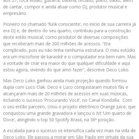
aos 27, toca violão, guitarra, bateria, teclado, piano, baixo, além
de cantar, compor e ainda atuar como DJ, produtor musical e
empresário.
Pioneiro no chamado ‘funk consciente’, no início de sua carreira já
era DJ e, de dentro do seu quarto, contribuiu para a construção
deste estilo musical, como produtor de diversas composições
que receberam mais de 200 milhões de acessos. “Era
complicado, pois eu não tinha nenhuma estrutura. O meu estúdio
era um microfone de karaokê e o computador era bem ruim. Mas
a vontade de criar era maior do que qualquer dificuldade e aqui
estou agora, vivendo do que amo fazer”, descreve Deco Loko.
Mas Deco Loko ganhou ainda mais projeção quando formou
dupla com Luco Clak. Deco e Luco conquistaram muitos fãs e
alcançaram mais de 20 milhões de acessos em suas músicas,
incluindo o sucesso ‘Procurando Você’, no Canal Kondzilla. Com
o seu então parceiro, criou o projeto eletrônico Orange Juice, que
conquistou uma grande gravadora e lançou o
hit
‘Um quarto de
Doce’, atingindo o top 50 Spotify Brasil, na 36ª posição.
A escalada para o sucesso se intensifica cada vez mais na vida de
Deco Loko. Ele passou a morar em São Paulo em virtude da sua