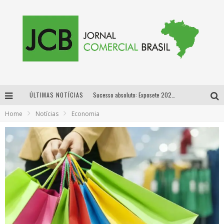
ÚLTIMAS NOTÍCIAS
Sucesso absoluto: Exposete 2026 ultrapassa a marca de 25 mil ingressos vendidos em apenas uma semana
Home
Notícias
Economia
Proibida: a cerveja pioneira que levou o puro malte ao grande público
Designer mineira lança jogo educativo sobre coleta seletiva na maior feira de jogos de tabuleiro da América Latina
Proibida anuncia retorno da Puro Malte Extra e consolida trajetória de democratização cervejeira no Brasil