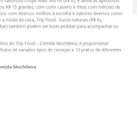
 saboroso chope Wäls 300 ml (R$ 6), e ainda as apetitosas
 ou R$ 15 grande), com corte caseiro e fritas com método de
r fora, com diversos molhos à escolha e sabores diversos como
 e a moda da casa, Trip Food. Sucos naturais (R$ 6),
onsultar) também podem ser boas pedidas para acompanhar os
tivo do Trip Food – Comida Mochileira, é proporcionar
tulos de variados tipos de cervejas e 10 pratos de diferentes
omida Mochileira