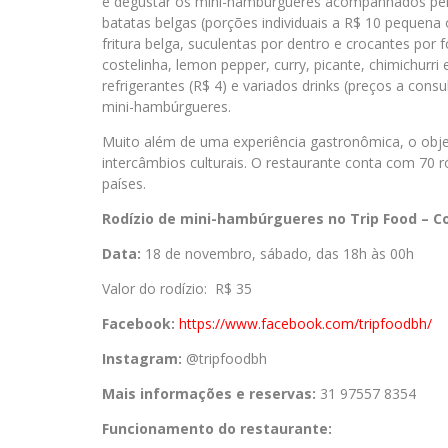
é degustar os mini-hambúrgueres acompanhados pelo
batatas belgas (porções individuais a R$ 10 pequena
fritura belga, suculentas por dentro e crocantes po
costelinha, lemon pepper, curry, picante, chimichurri
refrigerantes (R$ 4) e variados drinks (preços a c
mini-hambúrgueres.
Muito além de uma experiência gastronômica, o obje
intercâmbios culturais. O restaurante conta com 70 ró
países.
Rodízio de mini-hambúrgueres no Trip Food – C
Data:
18 de novembro, sábado, das 18h às 00h
Valor do rodízio: R$ 35
Facebook:
https://www.facebook.com/
tripfoodbh/
Instagram:
@tripfoodbh
Mais informações e reservas:
31 97557 8354
Funcionamento do restaurante: