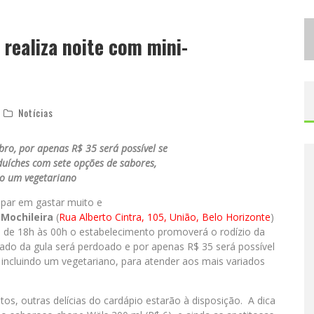
D
ESIGNER MINEIRA LANÇA JOGO EDUCATIVO SOBRE COLETA SELETIVA NA MAIOR FEIRA DE JOGOS DE TABULEIRO DA AMÉRICA LATINA
 realiza noite com mini-
P
ROIBIDA ANUNCIA RETORNO DA PURO MALTE EXTRA E CONSOLIDA TRAJETÓRIA DE DEMOCRATIZAÇÃO CERVEJEIRA NO BRASIL
Notícias
ro, por apenas R$ 35 será possível se
nduíches com sete opções de sabores,
do um vegetariano
par em gastar muito e
 Mochileira
(
Rua Alberto Cintra, 105, União, Belo Horizonte
)
e de 18h às 00h o estabelecimento promoverá o rodízio da
do da gula será perdoado e por apenas R$ 35 será possível
incluindo um vegetariano, para atender aos mais variados
os, outras delícias do cardápio estarão à disposição. A dica