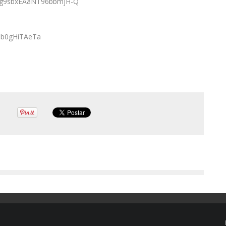
yqg9sbxEAaNT96bbmjH-Q
s0lb0gHiTAeTa