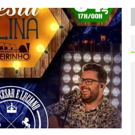
D
ESIGNER MINEIRA LANÇA JOGO EDUCATIVO SOBRE COLETA SELETIVA NA MAIOR FEIRA DE JOGOS DE TABULEIRO DA AMÉRICA LATINA
P
ROIBIDA ANUNCIA RETORNO DA PURO MALTE EXTRA E CONSOLIDA TRAJETÓRIA DE DEMOCRATIZAÇÃO CERVEJEIRA NO BRASIL