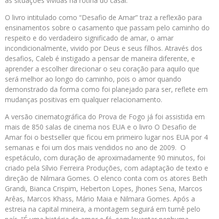
as situações vividas na rotina do casal.
O livro intitulado como “Desafio de Amar” traz a reflexão para
ensinamentos sobre o casamento que passam pelo caminho do
respeito e do verdadeiro significado de amar, o amar
incondicionalmente, vivido por Deus e seus filhos. Através dos
desafios, Caleb é instigado a pensar de maneira diferente, e
aprender a escolher direcionar o seu coração para aquilo que
será melhor ao longo do caminho, pois o amor quando
demonstrado da forma como foi planejado para ser, reflete em
mudanças positivas em qualquer relacionamento.
A versão cinematográfica do Prova de Fogo já foi assistida em
mais de 850 salas de cinema nos EUA e o livro O Desafio de
Amar foi o bestseller que ficou em primeiro lugar nos EUA por 4
semanas e foi um dos mais vendidos no ano de 2009. O
espetáculo, com duração de aproximadamente 90 minutos, foi
criado pela Sílvio Ferreira Produções, com adaptação de texto e
direção de Nilmara Gomes. O elenco conta com os atores Beth
Grandi, Bianca Crispim,
Heberton
Lopes, Jhones Sena, Marcos
Arêas, Marcos Khass, Mário Maia e Nilmara Gomes. Após a
estreia na capital mineira, a montagem seguirá em turnê pelo