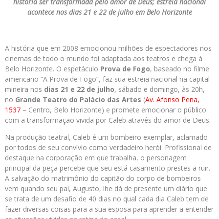
história ser transformada pelo amor de Deus; estreia nacional
acontece nos dias 21 e 22 de julho em Belo Horizonte
A história que em 2008 emocionou milhões de espectadores nos
cinemas de todo o mundo foi adaptada aos teatros e chega à
Belo Horizonte. O espetáculo
Prova de Fogo
, baseado no filme
americano “A Prova de Fogo”, faz sua estreia nacional na capital
mineira nos
dias 21 e 22 de julho
, sábado e domingo, às 20h,
no
Grande Teatro do Palácio das Artes
(
Av. Afonso Pena,
1537
– Centro, Belo Horizonte) e promete emocionar o público
com a transformação vivida por Caleb através do amor de Deus.
Na produção teatral, Caleb é um bombeiro exemplar, aclamado
por todos de seu convívio como verdadeiro herói. Profissional de
destaque na corporação em que trabalha, o personagem
principal da peça percebe que seu está casamento prestes a ruir.
A salvação do matrimônio do capitão do corpo de bombeiros
vem quando seu pai, Augusto, lhe dá de presente um diário que
se trata de um desafio de 40 dias no qual cada dia Caleb tem de
fazer diversas coisas para a sua esposa para aprender a entender