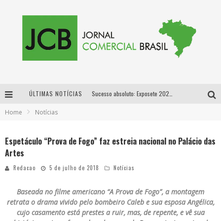
ÚLTIMAS NOTÍCIAS
Sucesso absoluto: Exposete 2026 ultrapassa a marca de 25 mil ingressos vendidos em apenas uma semana
Home
Notícias
Proibida: a cerveja pioneira que levou o puro malte ao grande público
Designer mineira lança jogo educativo sobre coleta seletiva na maior feira de jogos de tabuleiro da América Latina
Espetáculo “Prova de Fogo” faz estreia nacional no Palácio das
Artes
Proibida anuncia retorno da Puro Malte Extra e consolida trajetória de democratização cervejeira no Brasil
Redacao
5 de julho de 2018
Notícias
Baseada no filme americano “A Prova de Fogo”, a montagem
retrata o drama vivido pelo bombeiro Caleb e sua esposa Angélica,
cujo casamento está prestes a ruir, mas, de repente, e vê sua