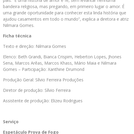
país. “É uma história de amor e fé, sem levantar nenhuma
bandeira religiosa, mas pregando, em primeiro lugar o amor. É
uma grande oportunidade para conhecer esta linda história que
ajudou casamentos em todo o mundo”, explica a diretora e atriz
Nilmara Gomes.
Ficha técnica
Texto e direção: Nilmara Gomes
Elenco: Beth Grandi, Bianca Crispim,
Heberton
Lopes, Jhones
Sena, Marcos Arêas, Marcos Khass, Mário Maia e Nilmara
Gomes – Participação: Xanthine Drumond
Produção Geral: Sílvio Ferreira Produções
Diretor de produção: Sílvio Ferreira
Assistente de produção: Elizeu Rodrigues
Serviço
Espetáculo Prova de Fogo