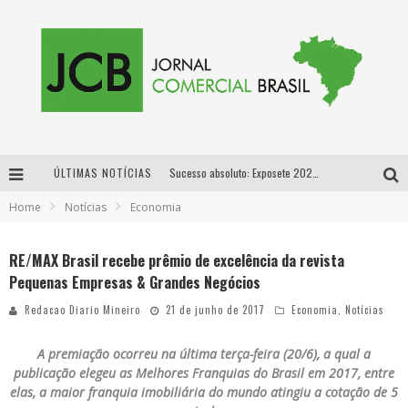
ÚLTIMAS NOTÍCIAS
Sucesso absoluto: Exposete 2026 ultrapassa a marca de 25 mil ingressos vendidos em apenas uma semana
Home
Notícias
Economia
Proibida: a cerveja pioneira que levou o puro malte ao grande público
Designer mineira lança jogo educativo sobre coleta seletiva na maior feira de jogos de tabuleiro da América Latina
RE/MAX Brasil recebe prêmio de excelência da revista
Pequenas Empresas & Grandes Negócios
Proibida anuncia retorno da Puro Malte Extra e consolida trajetória de democratização cervejeira no Brasil
Redacao Diario Mineiro
21 de junho de 2017
Economia
,
Notícias
A premiação ocorreu na última terça-feira (20/6), a qual a
publicação elegeu as Melhores Franquias do Brasil em 2017, entre
elas, a maior franquia imobiliária do mundo atingiu a cotação de 5