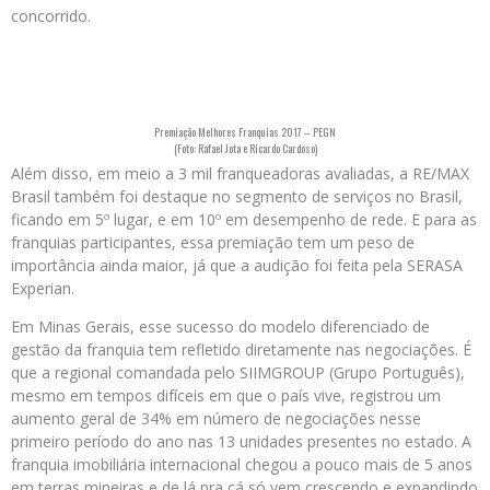
concorrido.
Premiação Melhores Franquias 2017 – PEGN
(Foto: Rafael Jota e Ricardo Cardoso)
Além disso, em meio a 3 mil franqueadoras avaliadas, a RE/MAX
Brasil também foi destaque no segmento de serviços no Brasil,
ficando em 5º lugar, e em 10º em desempenho de rede. E para as
franquias participantes, essa premiação tem um peso de
importância ainda maior, já que a audição foi feita pela SERASA
Experian.
Em Minas Gerais, esse sucesso do modelo diferenciado de
gestão da franquia tem refletido diretamente nas negociações. É
que a regional comandada pelo SIIMGROUP (Grupo Português),
mesmo em tempos difíceis em que o país vive, registrou um
aumento geral de 34% em número de negociações nesse
primeiro período do ano nas 13 unidades presentes no estado. A
franquia imobiliária internacional chegou a pouco mais de 5 anos
em terras mineiras e de lá pra cá só vem crescendo e expandindo