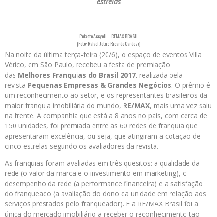
estrelas
Peixoto Accyoli – REMAX BRASIL
(Foto: Rafael Jota e Ricardo Cardoso)
Na noite da última terça-feira (20/6), o espaço de eventos Villa
Vérico, em São Paulo, recebeu a festa de premiação
das
Melhores Franquias do Brasil 2017
, realizada pela
revista
Pequenas Empresas & Grandes Negócios
. O prêmio é
um reconhecimento ao setor, e os representantes brasileiros da
maior franquia imobiliária do mundo,
RE/MAX
, mais uma vez saiu
na frente. A companhia que está a 8 anos no país, com cerca de
150 unidades, foi premiada entre as 60 redes de franquia que
apresentaram excelência, ou seja, que atingiram a cotação de
cinco estrelas segundo os avaliadores da revista.
As franquias foram avaliadas em três quesitos: a qualidade da
rede (o valor da marca e o investimento em marketing), o
desempenho da rede (a performance financeira) e a satisfação
do franqueado (a avaliação do dono da unidade em relação aos
serviços prestados pelo franqueador). E a RE/MAX Brasil foi a
única do mercado imobiliário a receber o reconhecimento tão