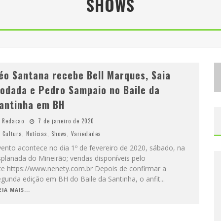
SHOWS
D
ESIGNER MINEIRA LANÇA JOGO EDUCATIVO SOBRE COLETA SELETIVA NA MAIOR FEIRA DE JOGOS DE TABULEIRO DA AMÉRICA LATINA
P
ROIBIDA ANUNCIA RETORNO DA PURO MALTE EXTRA E CONSOLIDA TRAJETÓRIA DE DEMOCRATIZAÇÃO CERVEJEIRA NO BRASIL
éo Santana recebe Bell Marques, Saia
odada e Pedro Sampaio no Baile da
antinha em BH
Redacao
7 de janeiro de 2020
Cultura
,
Notícias
,
Shows
,
Variedades
ento acontece no dia 1º de fevereiro de 2020, sábado, na
planada do Mineirão; vendas disponíveis pelo
te https://www.nenety.com.br Depois de confirmar a
egunda edição em BH do Baile da Santinha, o anfit
...
EIA MAIS...