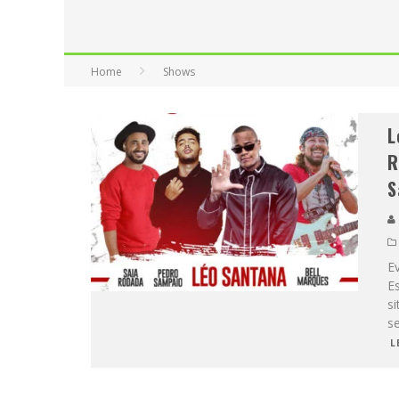
Home
Shows
L
R
S
Ev
Es
si
s
L