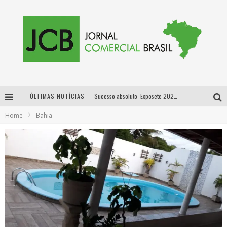
Sucesso absoluto: Exposete 2026 ultrapassa a marca de 25 mil ingressos vendidos em apenas uma semana
ÚLTIMAS NOTÍCIAS
Proibida: a cerveja pioneira que levou o puro malte ao grande público
Home
Bahia
Designer mineira lança jogo educativo sobre coleta seletiva na maior feira de jogos de tabuleiro da América Latina
Proibida anuncia retorno da Puro Malte Extra e consolida trajetória de democratização cervejeira no Brasil