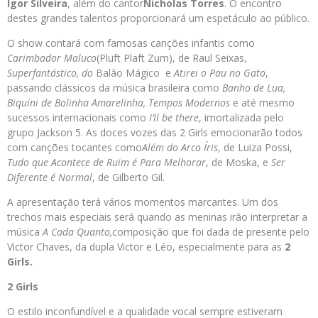
Igor Silveira
, além do cantor
Nicholas Torres
. O encontro
destes grandes talentos proporcionará um espetáculo ao público.
O show contará com famosas canções infantis como
Carimbador Maluco
(Pluft Plaft Zum), de Raul Seixas,
Superfantástico, do
Balão Mágico e
Atirei o Pau no Gato
,
passando clássicos da música brasileira como
Banho de Lua,
Biquíni de Bolinha Amarelinha, Tempos Modernos
e até mesmo
sucessos internacionais como
I’ll be there
, imortalizada pelo
grupo Jackson 5. As doces vozes das 2 Girls emocionarão todos
com canções tocantes como
Além do Arco Íris
, de Luiza Possi,
Tudo que Acontece de Ruim é Para Melhorar
, de Moska, e
Ser
Diferente é Normal
, de Gilberto Gil.
A apresentação terá vários momentos marcantes. Um dos
trechos mais especiais será quando as meninas irão interpretar a
música
A Cada Quanto,
composição que foi dada de presente pelo
Victor Chaves, da dupla Victor e Léo, especialmente para as
2
Girls.
2 Girls
O estilo inconfundível e a qualidade vocal sempre estiveram