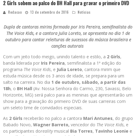
2 Girls sobem ao palco do BH Hall para gravar o primeiro DVD
Redacao
13 de setembro de 2016
Notícias
Dupla de cantoras mirins formada por Iris Pereira, semifinalista do
The Voice Kids, e a cantora Julia Loreto, se apresenta no dia 1 de
outubro para cantar releituras de sucessos da música brasileira e
canções autorais
Com um jeito todo meigo, unindo talento e estilo, a
2 Girls
,
banda liderada por
Iris Pereira
, semifinalista a 1ª edição do
programa
The Voice Kids
, e
Julia Loreto
, cantora mirim que
estuda música desde os 3 anos de idade, se prepara para um
salto na carreira. No dia
1 de outubro, sábado, a partir das
18h
, o
BH Hall
(Av. Nossa Senhora do Carmo, 230, Savassi, Belo
Horizonte, MG) será palco para as meninas que apresentarão um
show para a gravação do primeiro DVD de suas carreiras com
um seleto time de convidados especiais.
As
2 Girls
receberão no palco a cantora
Mari Antunes
, do grupo
Babado Novo,
Wagner Barreto,
vencedor do
The Voice Kids
, e
os participantes do
reality
musical
Bia Torres
,
Tavinho Leonie
e