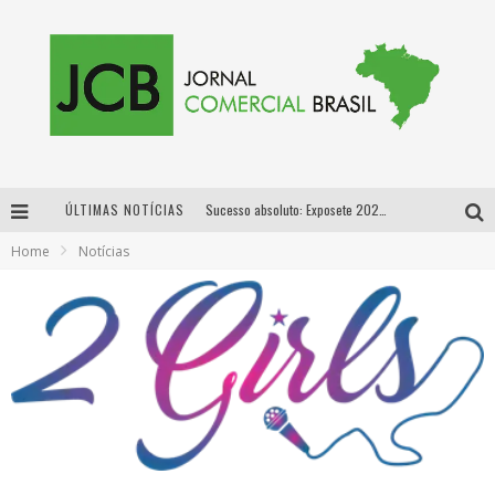
ÚLTIMAS NOTÍCIAS
Sucesso absoluto: Exposete 2026 ultrapassa a marca de 25 mil ingressos vendidos em apenas uma semana
Home
Notícias
Proibida: a cerveja pioneira que levou o puro malte ao grande público
Designer mineira lança jogo educativo sobre coleta seletiva na maior feira de jogos de tabuleiro da América Latina
Proibida anuncia retorno da Puro Malte Extra e consolida trajetória de democratização cervejeira no Brasil