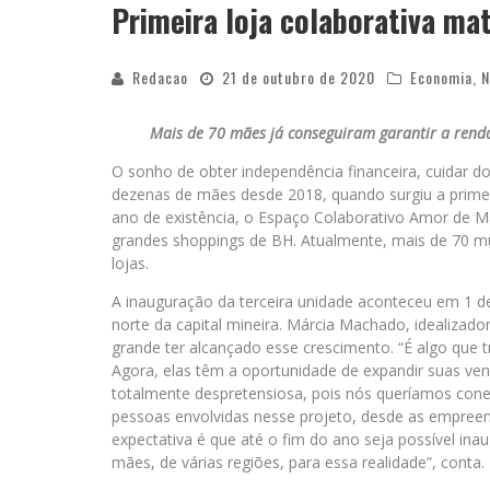
Primeira loja colaborativa ma
Redacao
21 de outubro de 2020
Economia
,
N
Mais de 70 mães já conseguiram garantir a renda
O sonho de obter independência financeira, cuidar do 
dezenas de mães desde 2018, quando surgiu a primei
ano de existência, o Espaço Colaborativo Amor de Mã
grandes shoppings de BH. Atualmente, mais de 70 
lojas.
A inauguração da terceira unidade aconteceu em 1 d
norte da capital mineira. Márcia Machado, idealizad
grande ter alcançado esse crescimento. “É algo que t
Agora, elas têm a oportunidade de expandir suas ven
totalmente despretensiosa, pois nós queríamos con
pessoas envolvidas nesse projeto, desde as empreend
expectativa é que até o fim do ano seja possível ina
mães, de várias regiões, para essa realidade”, conta.