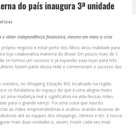
terna do país inaugura 3ª unidade
otícias
 e obter independência financeira, mesmo em meio a crise
próprio negócio e estar perto dos filhos virou realidade para
ra loja colaborativa materna do Brasil. Em pouco mais de 1
e se tornou um sucesso e já expandiu suas lojas para três
mulheres fazem parte dessa rede e comemoram o sucesso das
e outubro, no Shopping Estação BH, localizado na região
ora e co-fundadora do espaço diz que é uma alegria muito
raz uma mudança real e significativa na vida dessas mães.
das para o grande varejo. Foi uma coisa que nasceu
ectar as mães empreendedoras e acabou virando dezenas de
edoras até as equipes dos shoppings, clientes e etc. E nossa
ugurar mais duas unidades e, assim, trazer cada vez mais