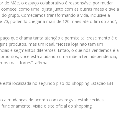
Amor de Mãe, o espaço colaborativo é responsável por mudar
u comecei como uma lojista junto com as outras mães e tive a
s do grupo. Começamos transformando a vida, inclusive a
e 70, podendo chegar a mais de 120 mães até o fim do ano”,
espaço que chama tanta atenção e permite tal crescimento é o
lguns produtos, mas um ideal. “Nossa loja não tem um
ncias e segmentos diferentes. Então, o que nós vendemos é a
 produtos, você está ajudando uma mãe a ter independência,
omos mais fortes”, afirma.
 está localizada no segundo piso do Shopping Estação BH
ito a mudanças de acordo com as regras estabelecidas
uncionamento, visite o site oficial do shopping: