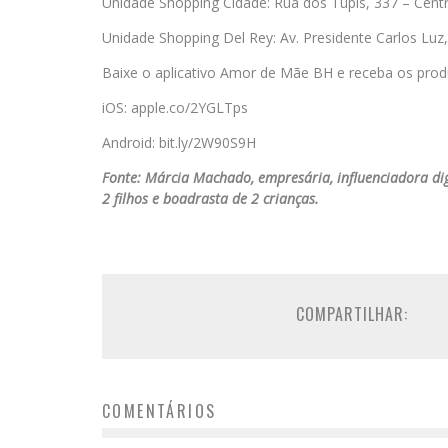
Unidade Shopping Cidade: Rua dos Tupis, 337 – Centr
Unidade Shopping Del Rey: Av. Presidente Carlos Lu
Baixe o aplicativo Amor de Mãe BH e receba os prod
iOS: apple.co/2YGLTps
Android: bit.ly/2W90S9H
Fonte: Márcia Machado, empresária, influenciadora d
2 filhos e boadrasta de 2 crianças.
COMPARTILHAR:
COMENTÁRIOS