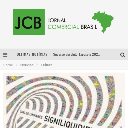
ÚLTIMAS NOTÍCIAS
Sucesso absoluto: Exposete 2026 ultrapassa a marca de 25 mil ingressos vendidos em apenas uma semana
Home
Notícias
Cultura
Proibida: a cerveja pioneira que levou o puro malte ao grande público
Designer mineira lança jogo educativo sobre coleta seletiva na maior feira de jogos de tabuleiro da América Latina
Proibida anuncia retorno da Puro Malte Extra e consolida trajetória de democratização cervejeira no Brasil