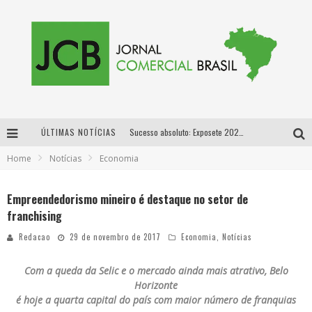
ÚLTIMAS NOTÍCIAS
Sucesso absoluto: Exposete 2026 ultrapassa a marca de 25 mil ingressos vendidos em apenas uma semana
Home
Notícias
Economia
Proibida: a cerveja pioneira que levou o puro malte ao grande público
Designer mineira lança jogo educativo sobre coleta seletiva na maior feira de jogos de tabuleiro da América Latina
Empreendedorismo mineiro é destaque no setor de
franchising
Proibida anuncia retorno da Puro Malte Extra e consolida trajetória de democratização cervejeira no Brasil
Redacao
29 de novembro de 2017
Economia
,
Notícias
Com a queda da Selic e o mercado ainda mais atrativo, Belo
Horizonte
é hoje a quarta capital do país com maior número de franquias