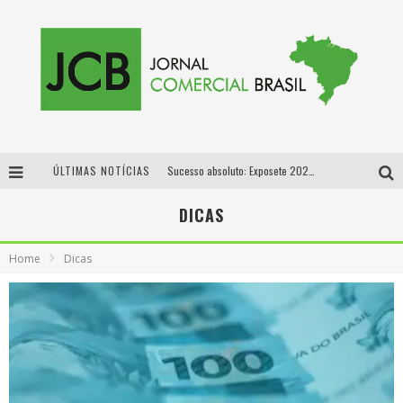
ÚLTIMAS NOTÍCIAS
Sucesso absoluto: Exposete 2026 ultrapassa a marca de 25 mil ingressos vendidos em apenas uma semana
Proibida: a cerveja pioneira que levou o puro malte ao grande público
DICAS
Designer mineira lança jogo educativo sobre coleta seletiva na maior feira de jogos de tabuleiro da América Latina
Home
Dicas
Proibida anuncia retorno da Puro Malte Extra e consolida trajetória de democratização cervejeira no Brasil