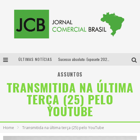
ÚLTIMAS NOTÍCIAS
Sucesso absoluto: Exposete 2026 ultrapassa a marca de 25 mil ingressos vendidos em apenas uma semana
Proibida: a cerveja pioneira que levou o puro malte ao grande público
ASSUNTOS
TRANSMITIDA NA ÚLTIMA
Designer mineira lança jogo educativo sobre coleta seletiva na maior feira de jogos de tabuleiro da América Latina
TERÇA (25) PELO
Proibida anuncia retorno da Puro Malte Extra e consolida trajetória de democratização cervejeira no Brasil
YOUTUBE
Home
Transmitida na última terça (25) pelo YouTube