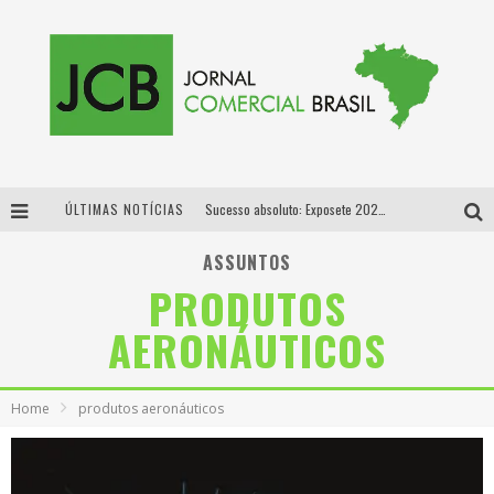
ÚLTIMAS NOTÍCIAS
Sucesso absoluto: Exposete 2026 ultrapassa a marca de 25 mil ingressos vendidos em apenas uma semana
Proibida: a cerveja pioneira que levou o puro malte ao grande público
ASSUNTOS
PRODUTOS
Designer mineira lança jogo educativo sobre coleta seletiva na maior feira de jogos de tabuleiro da América Latina
AERONÁUTICOS
Proibida anuncia retorno da Puro Malte Extra e consolida trajetória de democratização cervejeira no Brasil
Home
produtos aeronáuticos