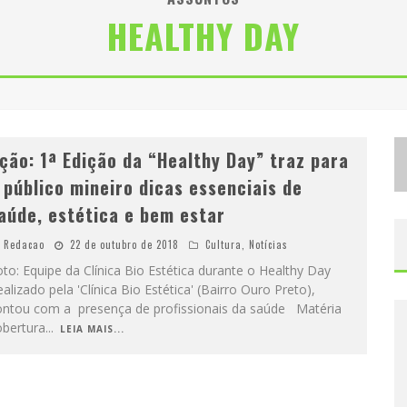
HEALTHY DAY
D
ESIGNER MINEIRA LANÇA JOGO EDUCATIVO SOBRE COLETA SELETIVA NA MAIOR FEIRA DE JOGOS DE TABULEIRO DA AMÉRICA LATINA
P
ROIBIDA ANUNCIA RETORNO DA PURO MALTE EXTRA E CONSOLIDA TRAJETÓRIA DE DEMOCRATIZAÇÃO CERVEJEIRA NO BRASIL
ção: 1ª Edição da “Healthy Day” traz para
 público mineiro dicas essenciais de
aúde, estética e bem estar
Redacao
22 de outubro de 2018
Cultura
,
Notícias
to: Equipe da Clínica Bio Estética durante o Healthy Day
alizado pela 'Clínica Bio Estética' (Bairro Ouro Preto),
ontou com a presença de profissionais da saúde Matéria
obertura
...
LEIA MAIS...