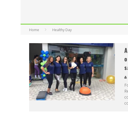
Home
Healthy Day
A
o
s
Fo
Re
c
c