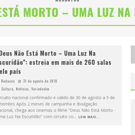
ESTÁ MORTO – UMA LUZ NA
D
ESIGNER MINEIRA LANÇA JOGO EDUCATIVO SOBRE COLETA SELETIVA NA MAIOR FEIRA DE JOGOS DE TABULEIRO DA AMÉRICA LATINA
P
ROIBIDA ANUNCIA RETORNO DA PURO MALTE EXTRA E CONSOLIDA TRAJETÓRIA DE DEMOCRATIZAÇÃO CERVEJEIRA NO BRASIL
Deus Não Está Morto – Uma Luz Na
scuridão”: estreia em mais de 260 salas
elo país
Redacao
31 de agosto de 2018
Cultura
,
Notícias
,
Variedades
rcuito nacional confirmado e válido de 30 de agosto a 5 de
etembro Após 2 meses de campanha e divulgação
acional, chega aos cinemas o filme “Deus Não Está Morto -
ma Luz Na Escuridão” com circuito co
...
LEIA MAIS...