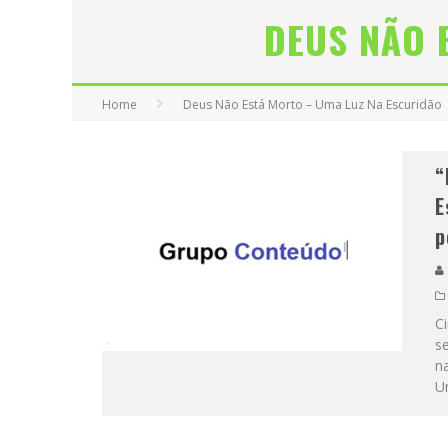
DEUS NÃO 
Home
Deus Não Está Morto – Uma Luz Na Escuridão
“
E
p
Ci
s
n
U