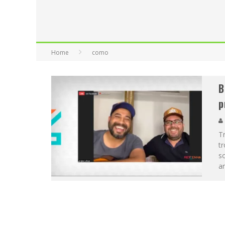
Home
como
B
p
Tr
tr
s
ar