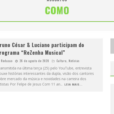
COMO
D
ESIGNER MINEIRA LANÇA JOGO EDUCATIVO SOBRE COLETA SELETIVA NA MAIOR FEIRA DE JOGOS DE TABULEIRO DA AMÉRICA LATINA
P
ROIBIDA ANUNCIA RETORNO DA PURO MALTE EXTRA E CONSOLIDA TRAJETÓRIA DE DEMOCRATIZAÇÃO CERVEJEIRA NO BRASIL
runo César & Luciano participam do
rograma “ReZenha Musical”
Redacao
26 de agosto de 2020
Cultura
,
Notícias
ansmitida na última terça (25) pelo YouTube, entrevista
ouxe histórias interessantes da dupla, visão dos cantores
obre mercado da música e novidades na carreira dos
tistas Por Felipe de Jesus Com 11 an
...
LEIA MAIS...