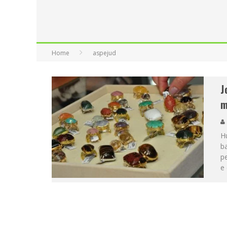
Home
aspejud
J
m
Hu
ba
p
e