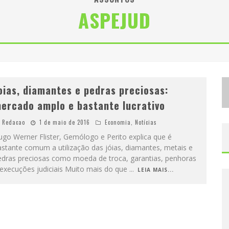
ASPEJUD
D
ESIGNER MINEIRA LANÇA JOGO EDUCATIVO SOBRE COLETA SELETIVA NA MAIOR FEIRA DE JOGOS DE TABULEIRO DA AMÉRICA LATINA
P
ROIBIDA ANUNCIA RETORNO DA PURO MALTE EXTRA E CONSOLIDA TRAJETÓRIA DE DEMOCRATIZAÇÃO CERVEJEIRA NO BRASIL
oias, diamantes e pedras preciosas:
ercado amplo e bastante lucrativo
Redacao
1 de maio de 2016
Economia
,
Notícias
go Werner Flister, Gemólogo e Perito explica que é
stante comum a utilização das jóias, diamantes, metais e
edras preciosas como moeda de troca, garantias, penhoras
 execuções judiciais Muito mais do que
...
LEIA MAIS...