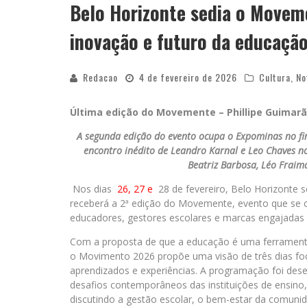
Belo Horizonte sedia o Movem
inovação e futuro da educaçã
Redacao
4 de fevereiro de 2026
Cultura
,
No
Última edição do Movemente – Phillipe Guimarã
A segunda edição do evento ocupa o Expominas no fin
encontro inédito de Leandro Karnal e Leo Chaves no
Beatriz Barbosa, Léo Fraima
Nos dias
26, 27 e
28 de fevereiro, Belo Horizonte s
receberá a 2ª edição do Movemente, evento que se c
educadores, gestores escolares e marcas engajadas
Com a proposta de que a educação é uma ferramen
o Movimento 2026 propõe uma visão de três dias f
aprendizados e experiências. A programação foi des
desafios contemporâneos das instituições de ensino,
discutindo a gestão escolar, o bem-estar da comuni