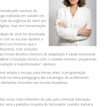
sionada pelo sucesso do
gia realizada em outubro do
ção da urgência do setor por
digitais, mas em humanização.
edição de 2026 foi desenhada
ato com as escolas durante o
ubro nos mostrou que o
uturistas, mas soluções
, mas trouxe desafios imensos de adaptação e saúde emocional.
quilibrar a inovação técnica com o cuidado humano, preparando
esafiador e transformador”, destaca.
as amplia o escopo para temas vitais. A programação
icial na rotina pedagógica até estratégias de acolhimento
 demanda crescente nas escolas brasileiras.
s vozes mais influentes do país para conectar educação,
será a palestra conjunta do historiador Leandro Karnal e