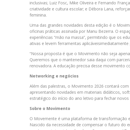
inclusivas; Luiz Fosc, Mike Oliveira e Fernando Franç
criatividade e cultura escolar; e Débora Lana, reforç
feminina.
Uma das grandes novidades desta edição é o Movim
oficinas práticas assinada por Manu Bezerra. O espa
experiências “mão na massa”, permitindo que os ed
ativas e levem ferramentas aplicáveis​​imediatamente
“Nossa proposta é que o Movimento não seja apena
Queremos que o mantenedor saia daqui com parcerias
renovadora. A educação precisa desse movimento con
Networking e negócios
Além das palestras, o Movimento 2026 contará com 
apresentando novidades em materiais didáticos, soft
estratégico do início do ano letivo para fechar novos
Sobre o Movimento
O Movemente é uma plataforma de transformação ed
Nascido da necessidade de compensar o futuro do e