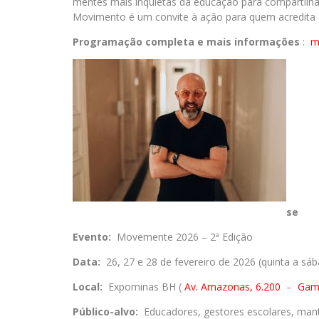
mentes mais inquietas da educação para compartilha
Movimento é um convite à ação para quem acredita 
Programação completa e mais informações
:
m
se
Evento:
Movemente 2026 – 2ª Edição
Data:
26, 27 e 28 de fevereiro de 2026 (quinta a sá
Local:
Expominas BH (
Av. Amazonas, 6.200
–
Game
Público-alvo:
Educadores, gestores escolares, mant