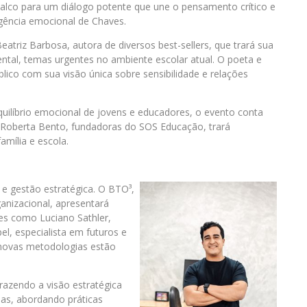
alco para um diálogo potente que une o pensamento crítico e
ligência emocional de Chaves.
triz Barbosa, autora de diversos best-sellers, que trará sua
al, temas urgentes no ambiente escolar atual. O poeta e
lico com sua visão única sobre sensibilidade e relações
quilíbrio emocional de jovens e educadores, o evento conta
e Roberta Bento, fundadoras do SOS Educação, trará
amília e escola.
e gestão estratégica. O BTO³,
anizacional, apresentará
es como Luciano Sathler,
l, especialista em futuros e
 e novas metodologias estão
trazendo a visão estratégica
ias, abordando práticas