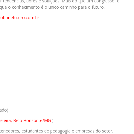
r tendências, dores e soluções. Mais do que um congresso, o
que o conhecimento é o único caminho para o futuro.
otionefuturo.com.br
bado)
leira, Belo Horizonte/MG
)
enedores, estudantes de pedagogia e empresas do setor.