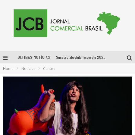
ÚLTIMAS NOTÍCIAS
Sucesso absoluto: Exposete 2026 ultrapassa a marca de 25 mil ingressos vendidos em apenas uma semana
Home
Notícias
Cultura
Proibida: a cerveja pioneira que levou o puro malte ao grande público
Designer mineira lança jogo educativo sobre coleta seletiva na maior feira de jogos de tabuleiro da América Latina
Proibida anuncia retorno da Puro Malte Extra e consolida trajetória de democratização cervejeira no Brasil