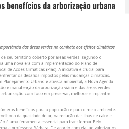
os benefícios da arborização urbana
importância das áreas verdes no combate aos efeitos climáticos
 de seu território coberto por áreas verdes, segundo o
icia uma nova era com a implementação do Plano de
l de Ações Climáticas (Plac). A iniciativa é crucial para
enfrentar os desafios impostos pelas mudanças climáticas.
m Planejamento Urbano e ativista ambiental, a Nova Agenda
ação e manutenção da arborização viária e das áreas verdes
a arborização com foco em preservar, melhorar e implantar
números benefícios para a população e para o meio ambiente.
horia da qualidade do ar, na redução das ilhas de calor e
ção é uma ferramenta essencial para transformar Belo
rma a professora Bárbara. De acordo com ela, ao valorizar os