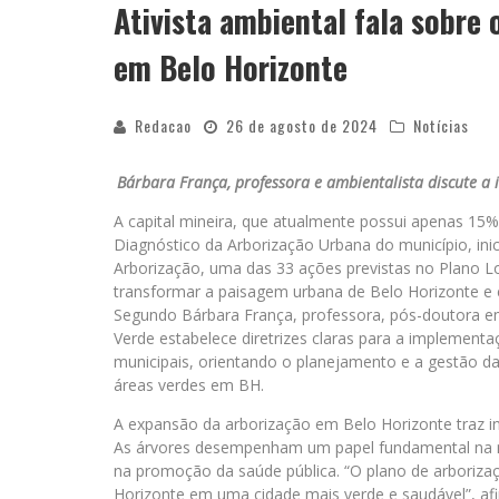
Ativista ambiental fala sobre 
em Belo Horizonte
Redacao
26 de agosto de 2024
Notícias
Bárbara França, professora e ambientalista discute a 
A capital mineira, que atualmente possui apenas 15%
Diagnóstico da Arborização Urbana do município, in
Arborização, uma das 33 ações previstas no Plano Loca
transformar a paisagem urbana de Belo Horizonte e 
Segundo Bárbara França, professora, pós-doutora e
Verde estabelece diretrizes claras para a implement
municipais, orientando o planejamento e a gestão d
áreas verdes em BH.
A expansão da arborização em Belo Horizonte traz i
As árvores desempenham um papel fundamental na mel
na promoção da saúde pública. “O plano de arboriza
Horizonte em uma cidade mais verde e saudável”, afi