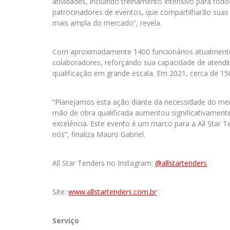
atividades, incluindo treinamento intensivo para tod
patrocinadores de eventos, que compartilharão sua
mais ampla do mercado”, revela.
Com aproximadamente 1400 funcionários atualmente,
colaboradores, reforçando sua capacidade de atendi
qualificação em grande escala. Em 2021, cerca de 15
“Planejamos esta ação diante da necessidade do m
mão de obra qualificada aumentou significativamen
excelência. Este evento é um marco para a All Star 
nós”, finaliza Mauro Gabriel.
All Star Tenders no Instagram:
@allstartenders
Site:
www.allstartenders.com.br
Serviço