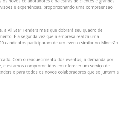
os os novos colaboradores e palestras de clientes e grandes
s visões e experiências, proporcionando uma compreensão
 a All Star Tenders mais que dobrará seu quadro de
mento. É a segunda vez que a empresa realiza uma
00 candidatos participaram de um evento similar no Mineirão.
ercado. Com o reaquecimento dos eventos, a demanda por
te, e estamos comprometidos em oferecer um serviço de
Tenders e para todos os novos colaboradores que se juntam a