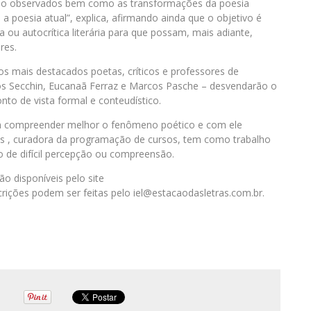
ão observados bem como as transformações da poesia
a poesia atual”, explica, afirmando ainda que o objetivo é
a ou autocrítica literária para que possam, mais adiante,
res.
s dos mais destacados poetas, críticos e professores de
rlos Secchin, Eucanaã Ferraz e Marcos Pasche – desvendarão o
to de vista formal e conteudístico.
em compreender melhor o fenômeno poético e com ele
rgas , curadora da programação de cursos, tem como trabalho
 de difícil percepção ou compreensão.
o disponíveis pelo site
crições podem ser feitas pelo iel@estacaodasletras.com.br.