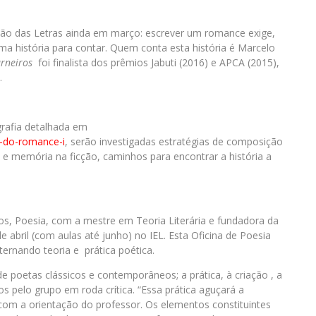
ção das Letras ainda em março: escrever um romance exige,
uma história para contar. Quem conta esta história é Marcelo
arneiros
foi finalista dos prêmios Jabuti (2016) e APCA (2015),
.
grafia detalhada em
a-do-romance-i
, serão investigadas estratégias de composição
o e memória na ficção, caminhos para encontrar a história a
ios, Poesia, com a mestre em Teoria Literária e fundadora da
 abril (com aulas até junho) no IEL. Esta Oficina de Poesia
ternando teoria e prática poética.
de poetas clássicos e contemporâneos; a prática, à criação , a
s pelo grupo em roda crítica. “Essa prática aguçará a
 com a orientação do professor. Os elementos constituintes