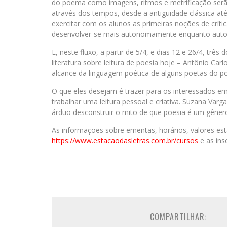
do poema como imagens, ritmos e metrificação ser
através dos tempos, desde a antiguidade clássica até 
exercitar com os alunos as primeiras noções de crític
desenvolver-se mais autonomamente enquanto auto
E, neste fluxo, a partir de 5/4, e dias 12 e 26/4, trê
literatura sobre leitura de poesia hoje – Antônio Ca
alcance da linguagem poética de alguns poetas do pon
O que eles desejam é trazer para os interessados 
trabalhar uma leitura pessoal e criativa. Suzana Va
árduo desconstruir o mito de que poesia é um gênero
As informações sobre ementas, horários, valores estã
https://www.estacaodasletras.com.br/cursos
e as ins
COMPARTILHAR: