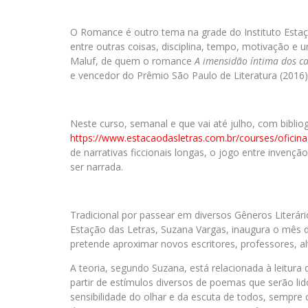
O Romance é outro tema na grade do Instituto Esta
entre outras coisas, disciplina, tempo, motivação e 
Maluf, de quem o romance
A imensidão íntima dos c
e vencedor do Prêmio São Paulo de Literatura (2016)
Neste curso, semanal e que vai até julho, com biblio
https://www.estacaodasletras.com.br/courses/oficin
de narrativas ficcionais longas, o jogo entre invençã
ser narrada.
Tradicional por passear em diversos Gêneros Literár
Estação das Letras, Suzana Vargas, inaugura o mês de
pretende aproximar novos escritores, professores, al
A teoria, segundo Suzana, está relacionada à leitura 
partir de estímulos diversos de poemas que serão lido
sensibilidade do olhar e da escuta de todos, sempre