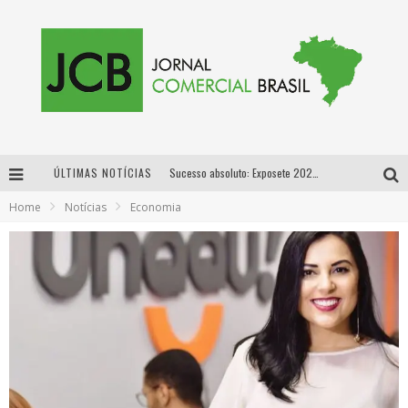
ÚLTIMAS NOTÍCIAS
Sucesso absoluto: Exposete 2026 ultrapassa a marca de 25 mil ingressos vendidos em apenas uma semana
Home
Notícias
Economia
Proibida: a cerveja pioneira que levou o puro malte ao grande público
Designer mineira lança jogo educativo sobre coleta seletiva na maior feira de jogos de tabuleiro da América Latina
Proibida anuncia retorno da Puro Malte Extra e consolida trajetória de democratização cervejeira no Brasil