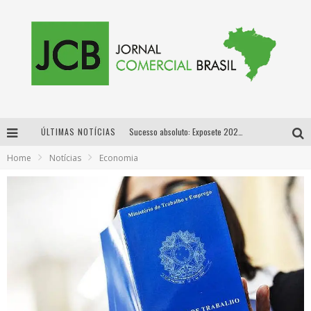
ÚLTIMAS NOTÍCIAS
Sucesso absoluto: Exposete 2026 ultrapassa a marca de 25 mil ingressos vendidos em apenas uma semana
Home
Notícias
Economia
Proibida: a cerveja pioneira que levou o puro malte ao grande público
Designer mineira lança jogo educativo sobre coleta seletiva na maior feira de jogos de tabuleiro da América Latina
Proibida anuncia retorno da Puro Malte Extra e consolida trajetória de democratização cervejeira no Brasil