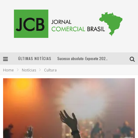
ÚLTIMAS NOTÍCIAS
Sucesso absoluto: Exposete 2026 ultrapassa a marca de 25 mil ingressos vendidos em apenas uma semana
Home
Notícias
Cultura
Proibida: a cerveja pioneira que levou o puro malte ao grande público
Designer mineira lança jogo educativo sobre coleta seletiva na maior feira de jogos de tabuleiro da América Latina
Proibida anuncia retorno da Puro Malte Extra e consolida trajetória de democratização cervejeira no Brasil