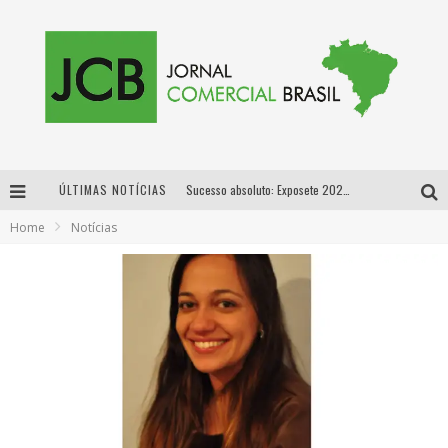
ÚLTIMAS NOTÍCIAS
Sucesso absoluto: Exposete 2026 ultrapassa a marca de 25 mil ingressos vendidos em apenas uma semana
Home
Notícias
Proibida: a cerveja pioneira que levou o puro malte ao grande público
Designer mineira lança jogo educativo sobre coleta seletiva na maior feira de jogos de tabuleiro da América Latina
Proibida anuncia retorno da Puro Malte Extra e consolida trajetória de democratização cervejeira no Brasil