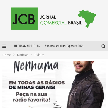
ÚLTIMAS NOTÍCIAS
Sucesso absoluto: Exposete 2026 ultrapassa a marca de 25 mil ingressos vendidos em apenas uma semana
Home
Notícias
Cultura
Proibida: a cerveja pioneira que levou o puro malte ao grande público
Designer mineira lança jogo educativo sobre coleta seletiva na maior feira de jogos de tabuleiro da América Latina
Proibida anuncia retorno da Puro Malte Extra e consolida trajetória de democratização cervejeira no Brasil