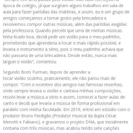
época de colégio, já que surgiram alguns trabalhos em sala de
aula para fazer paródias das matérias, e assim, eu e um grupo de
amigos começamos a tomar gosto pela brincadeira e
resolvemos compor outras músicas, além das paródias exigidas
pela professora. Quando percebi que uma de minhas músicas
tinha ﬁcado boa, decidi pedir um violão para o meu padrinho,
prometendo que aprenderia a tocar o mais rápido possível, e
levaria o instrumento a sério, pois o meu padrinho achava que
não passaria de uma brincadeira. Desde então, nunca mais
larguei o violão”, comentou.
Segundo Boris Furman, depois de aprender a
tocar violão sozinho, praticamente, ele não parou mais de
compor. “Com o incentivo dos amigos nas famosas resenhas,
onde sempre levava o violão e cantava minhas composições,
resolvi levar a música a sério e assim, comecei a fazer aulas de
canto e decidi que levaria a música de forma proﬁssional em
paralelo com minha faculdade. Em 2019, entrei em estúdio com o
produtor Bruno Perdigão (Produtor musical da dupla César
Menotti e Fabiano), e gravamos o projeto DNA, que inicialmente
contaria com três músicas, mas acabou tendo sete canções