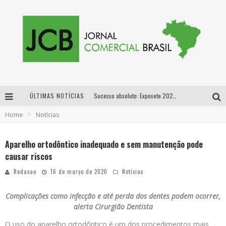
ÚLTIMAS NOTÍCIAS
Sucesso absoluto: Exposete 2026 ultrapassa a marca de 25 mil ingressos vendidos em apenas uma semana
Home
Notícias
Proibida: a cerveja pioneira que levou o puro malte ao grande público
Designer mineira lança jogo educativo sobre coleta seletiva na maior feira de jogos de tabuleiro da América Latina
Aparelho ortodôntico inadequado e sem manutenção pode
causar riscos
Proibida anuncia retorno da Puro Malte Extra e consolida trajetória de democratização cervejeira no Brasil
Redacao
16 de março de 2020
Notícias
Complicações como infecção e até perda dos dentes podem ocorrer,
alerta Cirurgião Dentista
O uso do aparelho ortodôntico é um dos procedimentos mais