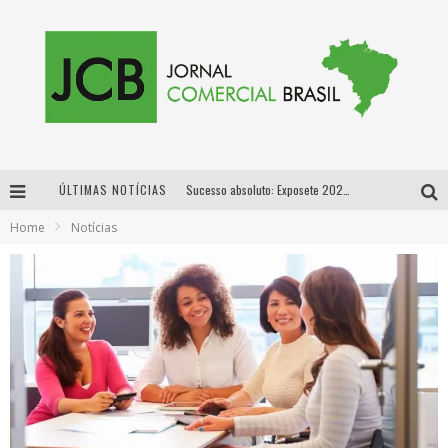
ÚLTIMAS NOTÍCIAS
Sucesso absoluto: Exposete 2026 ultrapassa a marca de 25 mil ingressos vendidos em apenas uma semana
Home
Notícias
Proibida: a cerveja pioneira que levou o puro malte ao grande público
Designer mineira lança jogo educativo sobre coleta seletiva na maior feira de jogos de tabuleiro da América Latina
Proibida anuncia retorno da Puro Malte Extra e consolida trajetória de democratização cervejeira no Brasil