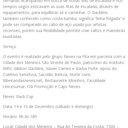
semanas acampando em busca de novas vias de escalada e nos
tempos vagos esticavam as suas fitas de escalada, através de
equipamentos, para equilibrar-se e caminhar. O Slackline,
também conhecido como corda bamba, significa “linha folgada” e
pode ser comparado ao cabo de aço usado por artistas
circenses, porém sua flexibilidade permite criar saltos e manobras
inusitadas.
Serviço
O evento é realizado pelo grupo Neves na Fita em parceria com a
Cidade dos Meninos São Vicente de Paulo, patrocínio do Instituto
MRV, Gibbon Slackline, Xavier Carnes e Barba Forte. Apoio do
Coletivo Semifusa, Sacolão Beleza, Norte Livre,
Ribeiraodasneves.net, Restaurante Moinhos, Faculdade
Unicesumar, Clã Promoção e Caps Neves.
Neves Slack Cup
Data: 14 e 15 de Dezembro (sábado e domingo)
Horário: 9h às 18h
Local: Cidade dos Meninos – Rua Ari Teixeira da Costa, 1500 –