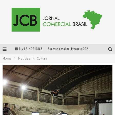
ÚLTIMAS NOTÍCIAS
Sucesso absoluto: Exposete 2026 ultrapassa a marca de 25 mil ingressos vendidos em apenas uma semana
Home
Notícias
Cultura
Proibida: a cerveja pioneira que levou o puro malte ao grande público
Designer mineira lança jogo educativo sobre coleta seletiva na maior feira de jogos de tabuleiro da América Latina
Proibida anuncia retorno da Puro Malte Extra e consolida trajetória de democratização cervejeira no Brasil