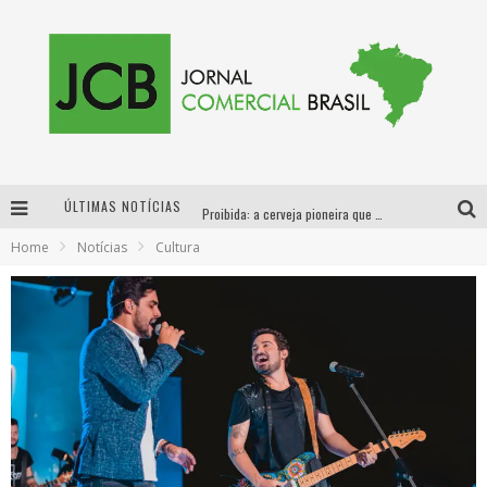
ÚLTIMAS NOTÍCIAS
Proibida: a cerveja pioneira que levou o puro malte ao grande público
Home
Notícias
Cultura
Designer mineira lança jogo educativo sobre coleta seletiva na maior feira de jogos de tabuleiro da América Latina
Proibida anuncia retorno da Puro Malte Extra e consolida trajetória de democratização cervejeira no Brasil
Sucesso absoluto: Exposete 2026 ultrapassa a marca de 25 mil ingressos vendidos em apenas uma semana