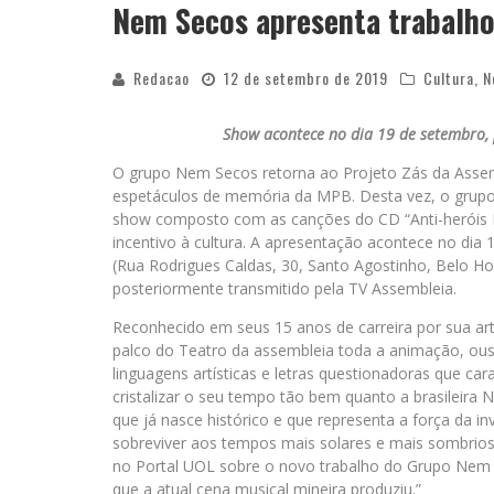
Nem Secos apresenta trabalho
Redacao
12 de setembro de 2019
Cultura
,
N
Show acontece no dia 19 de setembro, p
O grupo Nem Secos retorna ao Projeto Zás da Assemb
espetáculos de memória da MPB. Desta vez, o grupo
show composto com as canções do CD “Anti-heróis Da
incentivo à cultura. A apresentação acontece no dia 
(Rua Rodrigues Caldas, 30, Santo Agostinho, Belo H
posteriormente transmitido pela TV Assembleia.
Reconhecido em seus 15 anos de carreira por sua art
palco do Teatro da assembleia toda a animação, ous
linguagens artísticas e letras questionadoras que c
cristalizar o seu tempo tão bem quanto a brasileira
que já nasce histórico e que representa a força da inv
sobreviver aos tempos mais solares e mais sombrios
no Portal UOL sobre o novo trabalho do Grupo Nem
que a atual cena musical mineira produziu.”