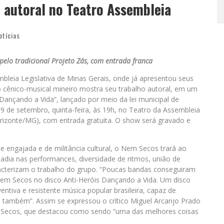
 autoral no Teatro Assembleia
otícias
elo tradicional Projeto Zás, com entrada franca
leia Legislativa de Minas Gerais, onde já apresentou seus
 cênico-musical mineiro mostra seu trabalho autoral, em um
nçando a Vida”, lançado por meio da lei municipal de
19 de setembro, quinta-feira, às 19h, no Teatro da Assembleia
orizonte/MG), com entrada gratuita. O show será gravado e
e engajada e de militância cultural, o Nem Secos trará ao
adia nas performances, diversidade de ritmos, união de
aracterizam o trabalho do grupo. “Poucas bandas conseguiram
 Nem Secos no disco Anti-Heróis Dançando a Vida. Um disco
entiva e resistente música popular brasileira, capaz de
 também”. Assim se expressou o crítico Miguel Arcanjo Prado
 Secos, que destacou como sendo “uma das melhores coisas