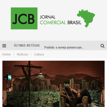
ÚLTIMAS NOTÍCIAS
Proibida: a cerveja pioneira que levou o puro malte ao grande público
Home
Notícias
Cultura
Designer mineira lança jogo educativo sobre coleta seletiva na maior feira de jogos de tabuleiro da América Latina
Proibida anuncia retorno da Puro Malte Extra e consolida trajetória de democratização cervejeira no Brasil
Sucesso absoluto: Exposete 2026 ultrapassa a marca de 25 mil ingressos vendidos em apenas uma semana