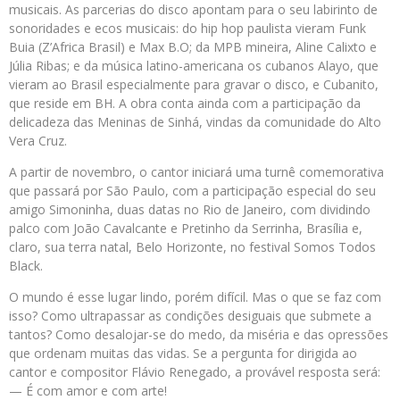
musicais. As parcerias do disco apontam para o seu labirinto de
sonoridades e ecos musicais: do hip hop paulista vieram Funk
Buia (Z’Africa Brasil) e Max B.O; da MPB mineira, Aline Calixto e
Júlia Ribas; e da música latino-americana os cubanos Alayo, que
vieram ao Brasil especialmente para gravar o disco, e Cubanito,
que reside em BH. A obra conta ainda com a participação da
delicadeza das Meninas de Sinhá, vindas da comunidade do Alto
Vera Cruz.
A partir de novembro, o cantor iniciará uma turnê comemorativa
que passará por São Paulo, com a participação especial do seu
amigo Simoninha, duas datas no Rio de Janeiro, com dividindo
palco com João Cavalcante e Pretinho da Serrinha, Brasília e,
claro, sua terra natal, Belo Horizonte, no festival Somos Todos
Black.
O mundo é esse lugar lindo, porém difícil. Mas o que se faz com
isso? Como ultrapassar as condições desiguais que submete a
tantos? Como desalojar-se do medo, da miséria e das opressões
que ordenam muitas das vidas. Se a pergunta for dirigida ao
cantor e compositor Flávio Renegado, a provável resposta será:
— É com amor e com arte!