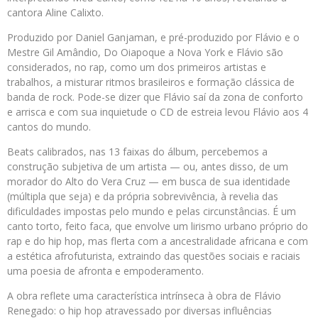
cantora Aline Calixto.
Produzido por Daniel Ganjaman, e pré-produzido por Flávio e o
Mestre Gil Amândio, Do Oiapoque a Nova York e Flávio são
considerados, no rap, como um dos primeiros artistas e
trabalhos, a misturar ritmos brasileiros e formação clássica de
banda de rock. Pode-se dizer que Flávio saí da zona de conforto
e arrisca e com sua inquietude o CD de estreia levou Flávio aos 4
cantos do mundo.
Beats calibrados, nas 13 faixas do álbum, percebemos a
construção subjetiva de um artista — ou, antes disso, de um
morador do Alto do Vera Cruz — em busca de sua identidade
(múltipla que seja) e da própria sobrevivência, à revelia das
dificuldades impostas pelo mundo e pelas circunstâncias. É um
canto torto, feito faca, que envolve um lirismo urbano próprio do
rap e do hip hop, mas flerta com a ancestralidade africana e com
a estética afrofuturista, extraindo das questões sociais e raciais
uma poesia de afronta e empoderamento.
A obra reflete uma característica intrínseca à obra de Flávio
Renegado: o hip hop atravessado por diversas influências