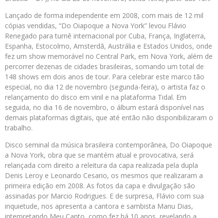
Lançado de forma independente em 2008, com mais de 12 mil
cópias vendidas, “Do Oiapoque a Nova York” levou Flávio
Renegado para turnê internacional por Cuba, França, Inglaterra,
Espanha, Estocolmo, Amsterdã, Austrália e Estados Unidos, onde
fez um show memorável no Central Park, em Nova York, além de
percorrer dezenas de cidades brasileiras, somando um total de
148 shows em dois anos de tour. Para celebrar este marco tão
especial, no dia 12 de novembro (segunda-feira), o artista faz o
relançamento do disco em vinil e na plataforma Tidal. Em
seguida, no dia 16 de novembro, o álbum estará disponível nas
demais plataformas digitais, que até então não disponibilizaram o
trabalho.
Disco seminal da música brasileira contemporânea, Do Oiapoque
a Nova York, obra que se mantém atual e provocativa, será
relançada com direito a releitura da capa realizada pela dupla
Denis Leroy e Leonardo Cesario, os mesmos que realizaram a
primeira edição em 2008. As fotos da capa e divulgação são
assinadas por Marcio Rodrigues. E de surpresa, Flávio com sua
inquietude, nos apresenta a cantora e sambista Manu Dias,
interpretando Meu Canto, como fez há 10 anos, revelando a