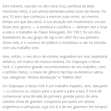
Este mineiro, nascido no Alto Vera Cruz, periferia de Belo
Horizonte (MG), é um artista iluminado pelas luzes da favela. Foi
aos 15 anos que começou a exercer suas rimas, ao mesmo
tempo em que deu início à sua atuação em movimentos sociais.
Esses dois gestos — a estética e a política — definem até o hoje
a vida e o trabalho de Flávio Renegado. Em 1997, foi um dos
fundadores do seu grupo de rap e em 2007 fez seu primeiro
show solo, e o sucesso de público o incentivou a cair na estrada
com seu trabalho solo.
Veio, então, o seu disco de estreia, inigualável em sua carpintaria
artística, um marco da música mineira, Do Oiapoque a Nova
York. E o primeiro grande reconhecimento de seu trabalho, com
o prêmio Hutúz, o maior do gênero hip hop na América Latina,
nas categorias “Artista Revelação” e “Melhor Site”.
Do Oiapoque a Nova York é um trabalho inquieto, vivo, dançante
— e convoca os corpos para o prazer e para a luta. É hora de
comemorar uma década do primeiro grande passo de uma
carreira cheia de grandes conquistas por parte um artista
engenhoso e perspicaz, cuja voz é a de um guerreiro em tempos