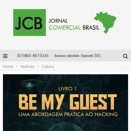
ÚLTIMAS NOTÍCIAS
Sucesso absoluto: Exposete 2026 ultrapassa a marca de 25 mil ingressos vendidos em apenas uma semana
Home
Notícias
Cultura
Proibida: a cerveja pioneira que levou o puro malte ao grande público
Designer mineira lança jogo educativo sobre coleta seletiva na maior feira de jogos de tabuleiro da América Latina
Proibida anuncia retorno da Puro Malte Extra e consolida trajetória de democratização cervejeira no Brasil