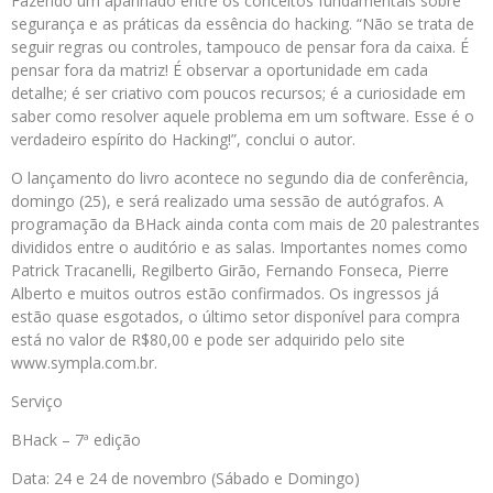
Fazendo um apanhado entre os conceitos fundamentais sobre
segurança e as práticas da essência do hacking. “Não se trata de
seguir regras ou controles, tampouco de pensar fora da caixa. É
pensar fora da matriz! É observar a oportunidade em cada
detalhe; é ser criativo com poucos recursos; é a curiosidade em
saber como resolver aquele problema em um software. Esse é o
verdadeiro espírito do Hacking!”, conclui o autor.
O lançamento do livro acontece no segundo dia de conferência,
domingo (25), e será realizado uma sessão de autógrafos. A
programação da BHack ainda conta com mais de 20 palestrantes
divididos entre o auditório e as salas. Importantes nomes como
Patrick Tracanelli, Regilberto Girão, Fernando Fonseca, Pierre
Alberto e muitos outros estão confirmados. Os ingressos já
estão quase esgotados, o último setor disponível para compra
está no valor de R$80,00 e pode ser adquirido pelo site
www.sympla.com.br.
Serviço
BHack – 7ª edição
Data: 24 e 24 de novembro (Sábado e Domingo)